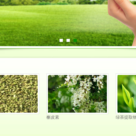
槲皮素
绿茶提取物