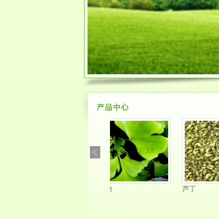
银杏叶提取物
芦丁