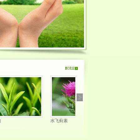
水飞蓟素
虎杖提取物（白藜